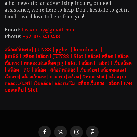
a hot news tip, an advertising inquiry, or need
assistance, we’re here to help. Don’t hesitate to get in
touch—we’d love to hear from you!
Email:
fast4entry@gmail.com
Phone:
+92 302 7439438
สล็อตเว็บตรง |
JUN88
|
pgbet
|
keonhacai
|
jun88
|
สล็อต
|
สล็อต
|
JUN88
|
Slot |
สล็อต
|
สล็อต
|
สล็อต
เว็บตรง
|
ทดลองเล่นสล็อต pg
|
slot |
สล็อต
|
fabet
|
เว็บสล็อต
|
สล็อต
|
PG
|
สล็อต
|
สล็อตทดลอง
|
เว็บสล็อต
|
สล็อตทดลอง
|
เว็บตรง
|
สล็อตเว็บตรง
|
บาคาร่า |
สล็อต
|
Demo slot
|
สล็อต pp
สล็อตเว็บตรง |
สล็อต |
แทง
ทดลองเล่นฟรี
|
เว็บสล็อต
|
สล็อตเดโม |
บอลสเต็ป
|
Slot
Facebook
X
Instagram
Pinterest