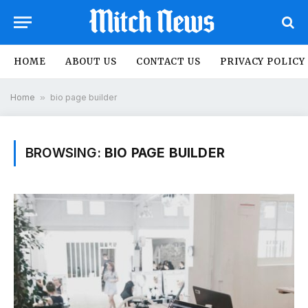
HOME
ABOUT US
CONTACT US
PRIVACY POLICY
Home
»
bio page builder
BROWSING:
BIO PAGE BUILDER