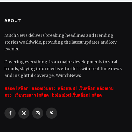
ABOUT
MitchNews delivers breaking headlines and trending
stories worldwide, providing the latest updates and key
events.
Covering everything from major developments to viral
trends, staying informed is effortless with real-time news
and insightful coverage. #MitchNews
สล็อต
|
สล็อต |
สล็อตเว็บตรง|
สล็อต168
|
เว็บสล็อต|
สล็อตเว็บ
ตรง
|
เว็บหวยลาว |
สล็อต
|
bola slot
|
เว็บสล็อต
|
สล็อต
Facebook
X
Instagram
Pinterest
(Twitter)