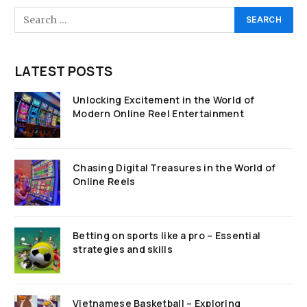
LATEST POSTS
Unlocking Excitement in the World of
Modern Online Reel Entertainment
Chasing Digital Treasures in the World of
Online Reels
Betting on sports like a pro – Essential
strategies and skills
Vietnamese Basketball – Exploring