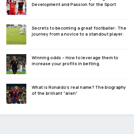
Development and Passion for the Sport
Secrets to becoming a great footballer: The
journey from a novice to a standout player.
Winning odds – How to leverage them to
increase your profits in betting.
What is Ronaldo’s real name? The biography
of the brilliant “alien”