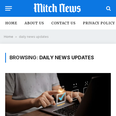
HOME
ABOUT US
CONTACT US
PRIVACY POLICY
Home
»
daily news updates
BROWSING:
DAILY NEWS UPDATES