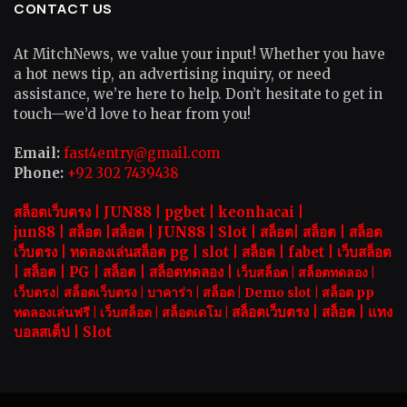
CONTACT US
At MitchNews, we value your input! Whether you have
a hot news tip, an advertising inquiry, or need
assistance, we’re here to help. Don’t hesitate to get in
touch—we’d love to hear from you!
Email:
fast4entry@gmail.com
Phone:
+92 302 7439438
สล็อตเว็บตรง |
JUN88
|
pgbet
|
keonhacai
|
jun88
|
สล็อต
|
สล็อต
|
JUN88
|
Slot |
สล็อต
|
สล็อต
|
สล็อต
เว็บตรง
|
ทดลองเล่นสล็อต pg
|
slot |
สล็อต
|
fabet
|
เว็บสล็อต
|
สล็อต
|
PG
|
สล็อต
|
สล็อตทดลอง
|
เว็บสล็อต
|
สล็อตทดลอง
|
เว็บตรง
|
สล็อตเว็บตรง
|
บาคาร่า |
สล็อต
|
Demo slot
|
สล็อต pp
สล็อตเว็บตรง |
สล็อต |
แทง
ทดลองเล่นฟรี
|
เว็บสล็อต
|
สล็อตเดโม |
บอลสเต็ป
|
Slot