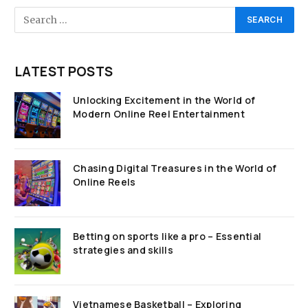
LATEST POSTS
Unlocking Excitement in the World of
Modern Online Reel Entertainment
Chasing Digital Treasures in the World of
Online Reels
Betting on sports like a pro – Essential
strategies and skills
Vietnamese Basketball – Exploring