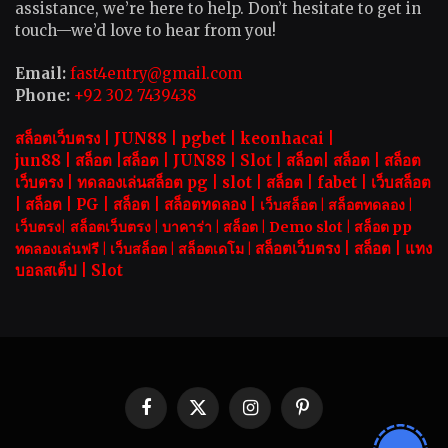
assistance, we’re here to help. Don’t hesitate to get in
touch—we’d love to hear from you!
Email:
fast4entry@gmail.com
Phone:
+92 302 7439438
สล็อตเว็บตรง |
JUN88
|
pgbet
|
keonhacai
|
jun88
|
สล็อต
|
สล็อต
|
JUN88
|
Slot |
สล็อต
|
สล็อต
|
สล็อต
เว็บตรง
|
ทดลองเล่นสล็อต pg
|
slot |
สล็อต
|
fabet
|
เว็บสล็อต
|
สล็อต
|
PG
|
สล็อต
|
สล็อตทดลอง
|
เว็บสล็อต
|
สล็อตทดลอง
|
เว็บตรง
|
สล็อตเว็บตรง
|
บาคาร่า |
สล็อต
|
Demo slot
|
สล็อต pp
สล็อตเว็บตรง |
สล็อต |
แทง
ทดลองเล่นฟรี
|
เว็บสล็อต
|
สล็อตเดโม |
บอลสเต็ป
|
Slot
Facebook
X
Instagram
Pinterest
(Twitter)