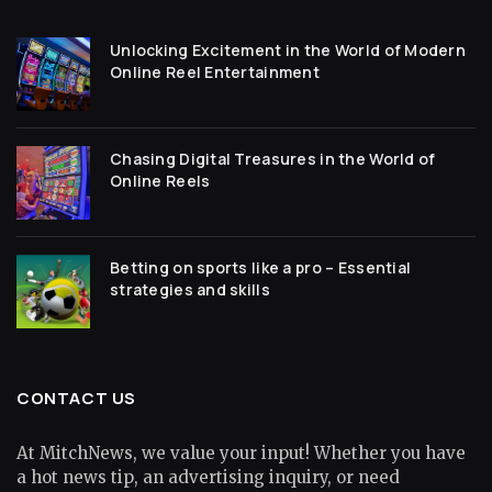
Unlocking Excitement in the World of Modern
Online Reel Entertainment
Chasing Digital Treasures in the World of
Online Reels
Betting on sports like a pro – Essential
strategies and skills
CONTACT US
At MitchNews, we value your input! Whether you have
a hot news tip, an advertising inquiry, or need