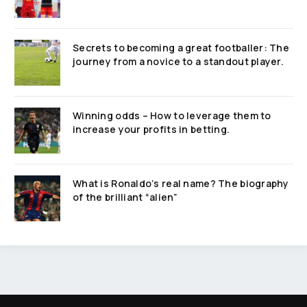
Secrets to becoming a great footballer: The
journey from a novice to a standout player.
Winning odds – How to leverage them to
increase your profits in betting.
What is Ronaldo’s real name? The biography
of the brilliant “alien”