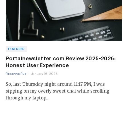
FEATURED
Portalnewsletter.com Review 2025-2026:
Honest User Experience
Rosanna Rue
January 16, 2026
So, last Thursday night around 11:17 PM, I was
sipping on my overly sweet chai while scrolling
through my laptop…