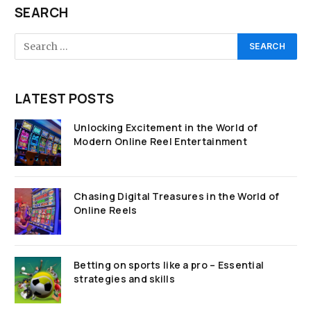
SEARCH
LATEST POSTS
Unlocking Excitement in the World of
Modern Online Reel Entertainment
Chasing Digital Treasures in the World of
Online Reels
Betting on sports like a pro – Essential
strategies and skills