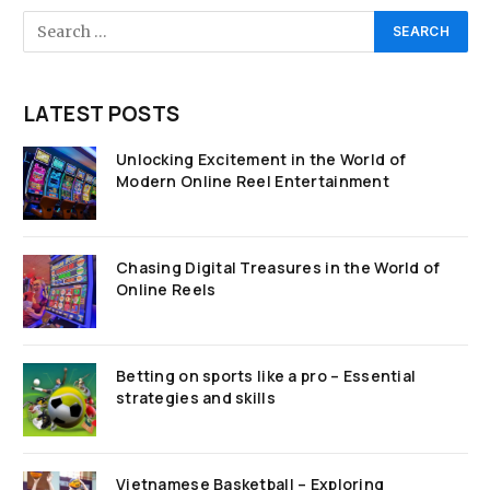
LATEST POSTS
Unlocking Excitement in the World of
Modern Online Reel Entertainment
Chasing Digital Treasures in the World of
Online Reels
Betting on sports like a pro – Essential
strategies and skills
Vietnamese Basketball – Exploring