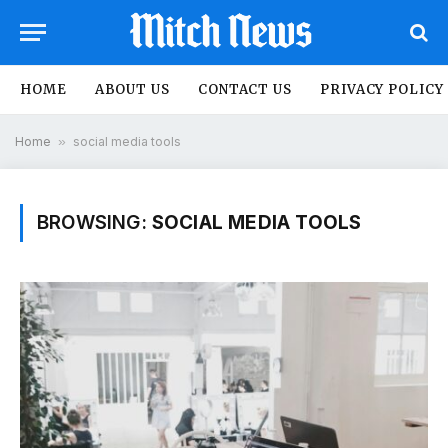
HOME
ABOUT US
CONTACT US
PRIVACY POLICY
Home
»
social media tools
BROWSING:
SOCIAL MEDIA TOOLS