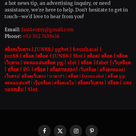
a hot news tip, an advertising inquiry, or need
assistance, we’re here to help. Don’t hesitate to get in
touch—we’d love to hear from you!
Email:
fast4entry@gmail.com
Phone:
+92 302 7439438
สล็อตเว็บตรง |
JUN88
|
pgbet
|
keonhacai
|
jun88
|
สล็อต
|
สล็อต
|
JUN88
|
Slot |
สล็อต
|
สล็อต
|
สล็อต
เว็บตรง
|
ทดลองเล่นสล็อต pg
|
slot |
สล็อต
|
fabet
|
เว็บสล็อต
|
สล็อต
|
PG
|
สล็อต
|
สล็อตทดลอง
|
เว็บสล็อต
|
สล็อตทดลอง
|
เว็บตรง
|
สล็อตเว็บตรง
|
บาคาร่า |
สล็อต
|
Demo slot
|
สล็อต pp
สล็อตเว็บตรง |
สล็อต |
แทง
ทดลองเล่นฟรี
|
เว็บสล็อต
|
สล็อตเดโม |
บอลสเต็ป
|
Slot
Facebook
X
Instagram
Pinterest