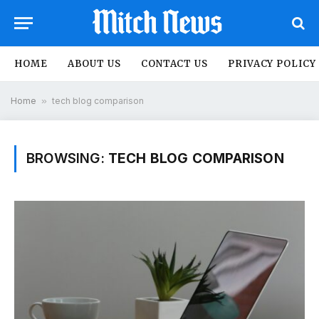
HOME
ABOUT US
CONTACT US
PRIVACY POLICY
Home
»
tech blog comparison
BROWSING:
TECH BLOG COMPARISON