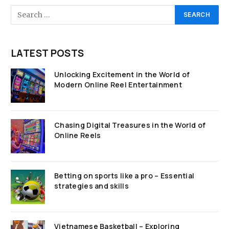
LATEST POSTS
Unlocking Excitement in the World of
Modern Online Reel Entertainment
Chasing Digital Treasures in the World of
Online Reels
Betting on sports like a pro – Essential
strategies and skills
Vietnamese Basketball – Exploring