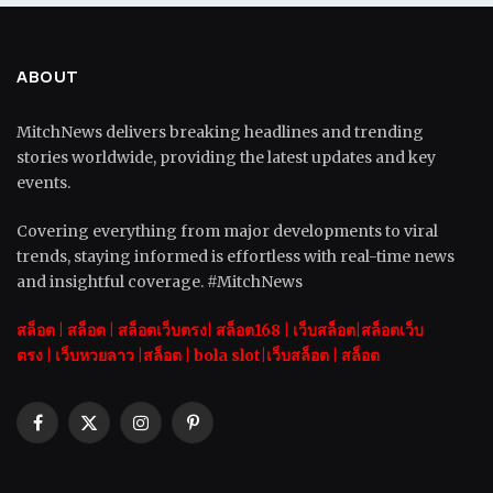
ABOUT
MitchNews delivers breaking headlines and trending
stories worldwide, providing the latest updates and key
events.
Covering everything from major developments to viral
trends, staying informed is effortless with real-time news
and insightful coverage. #MitchNews
สล็อต
|
สล็อต |
สล็อตเว็บตรง|
สล็อต168
|
เว็บสล็อต|
สล็อตเว็บ
ตรง
|
เว็บหวยลาว |
สล็อต
|
bola slot
|
เว็บสล็อต
|
สล็อต
Facebook
X
Instagram
Pinterest
(Twitter)