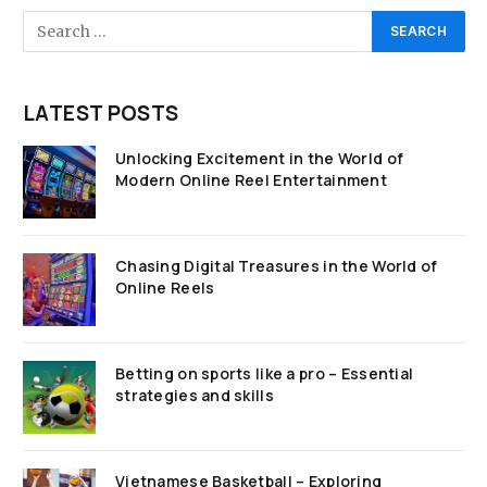
LATEST POSTS
Unlocking Excitement in the World of
Modern Online Reel Entertainment
Chasing Digital Treasures in the World of
Online Reels
Betting on sports like a pro – Essential
strategies and skills
Vietnamese Basketball – Exploring