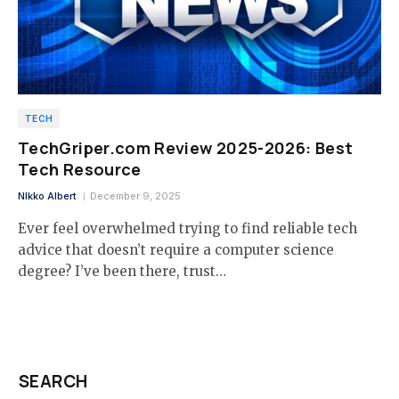
TECH
TechGriper.com Review 2025-2026: Best
Tech Resource
NIkko Albert
December 9, 2025
Ever feel overwhelmed trying to find reliable tech
advice that doesn’t require a computer science
degree? I’ve been there, trust…
SEARCH