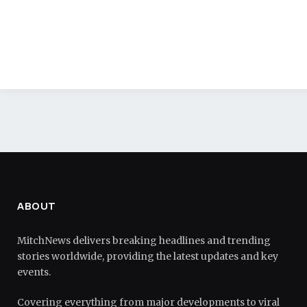
ABOUT
MitchNews delivers breaking headlines and trending
stories worldwide, providing the latest updates and key
events.
Covering everything from major developments to viral