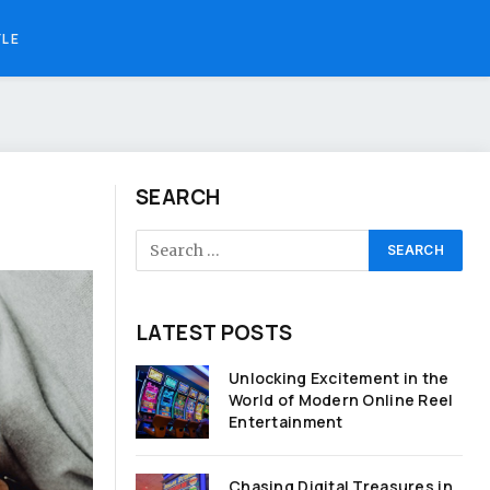
YLE
SEARCH
LATEST POSTS
Unlocking Excitement in the
World of Modern Online Reel
Entertainment
Chasing Digital Treasures in