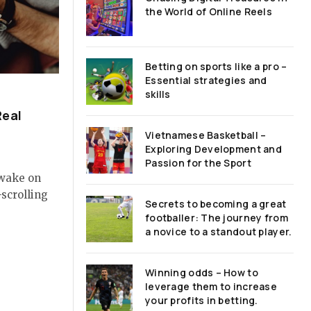
the World of Online Reels
Betting on sports like a pro –
Essential strategies and
skills
Real
Vietnamese Basketball –
Exploring Development and
Passion for the Sport
awake on
scrolling
Secrets to becoming a great
footballer: The journey from
a novice to a standout player.
Winning odds – How to
leverage them to increase
your profits in betting.