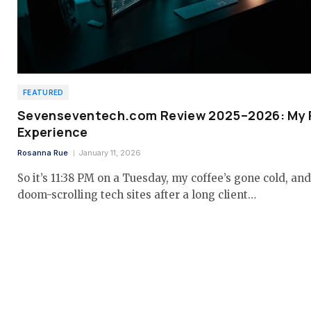
FEATURED
Sevenseventech.com Review 2025–2026: My 
Experience
Rosanna Rue
January 11, 2026
So it’s 11:38 PM on a Tuesday, my coffee’s gone cold, and
doom-scrolling tech sites after a long client…