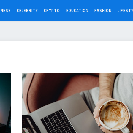
INESS
CELEBRITY
CRYPTO
EDUCATION
FASHION
LIFEST