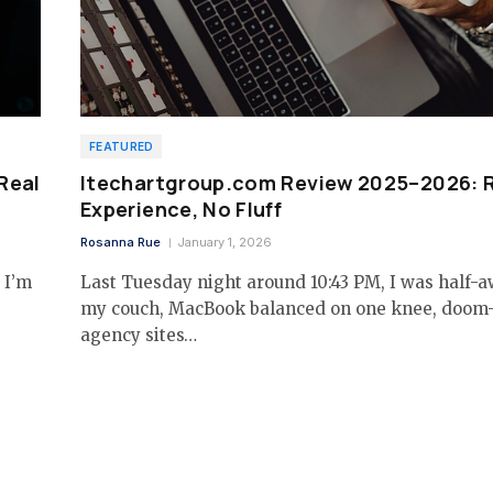
FEATURED
Real
Itechartgroup.com Review 2025–2026: 
Experience, No Fluff
Rosanna Rue
January 1, 2026
 I’m
Last Tuesday night around 10:43 PM, I was half-
my couch, MacBook balanced on one knee, doom-
agency sites…