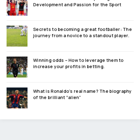
Development and Passion for the Sport
Secrets to becoming a great footballer: The
journey from a novice to a standout player.
Winning odds – How to leverage them to
increase your profits in betting.
What is Ronaldo’s real name? The biography
of the brilliant “alien”