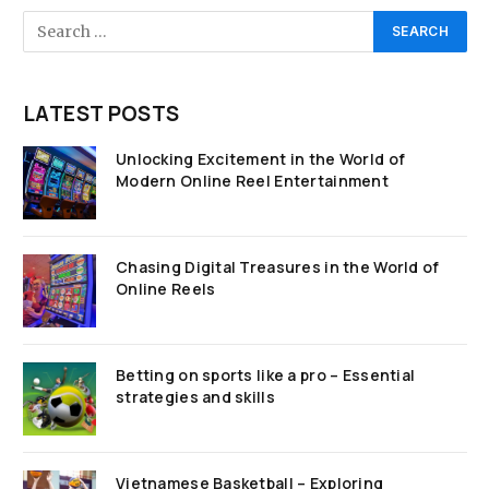
LATEST POSTS
Unlocking Excitement in the World of
Modern Online Reel Entertainment
Chasing Digital Treasures in the World of
Online Reels
Betting on sports like a pro – Essential
strategies and skills
Vietnamese Basketball – Exploring