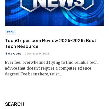
TECH
TechGriper.com Review 2025-2026: Best
Tech Resource
NIkko Albert
December 9, 2025
Ever feel overwhelmed trying to find reliable tech
advice that doesn’t require a computer science
degree? I’ve been there, trust…
SEARCH