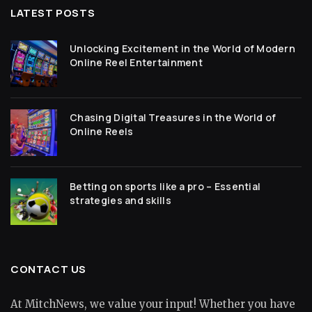
LATEST POSTS
Unlocking Excitement in the World of Modern
Online Reel Entertainment
Chasing Digital Treasures in the World of
Online Reels
Betting on sports like a pro – Essential
strategies and skills
CONTACT US
At MitchNews, we value your input! Whether you have