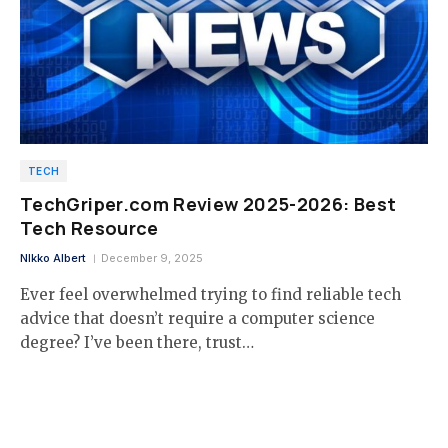
TECH
TechGriper.com Review 2025-2026: Best
Tech Resource
NIkko Albert
December 9, 2025
Ever feel overwhelmed trying to find reliable tech
advice that doesn’t require a computer science
degree? I’ve been there, trust…