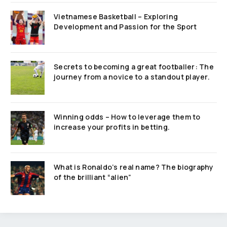
Vietnamese Basketball – Exploring
Development and Passion for the Sport
Secrets to becoming a great footballer: The
journey from a novice to a standout player.
Winning odds – How to leverage them to
increase your profits in betting.
What is Ronaldo’s real name? The biography
of the brilliant “alien”