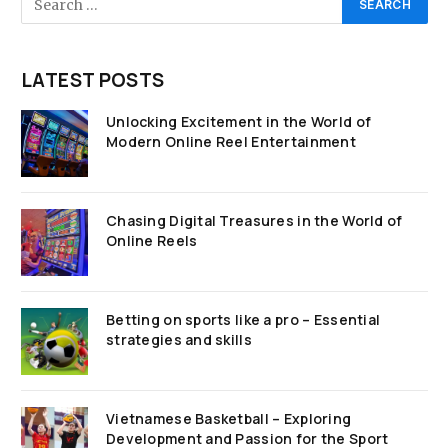
LATEST POSTS
Unlocking Excitement in the World of
Modern Online Reel Entertainment
Chasing Digital Treasures in the World of
Online Reels
Betting on sports like a pro – Essential
strategies and skills
Vietnamese Basketball – Exploring
Development and Passion for the Sport