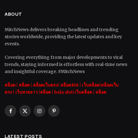
ABOUT
MitchNews delivers breaking headlines and trending
stories worldwide, providing the latest updates and key
events.
Covering everything from major developments to viral
trends, staying informed is effortless with real-time news
and insightful coverage. #MitchNews
สล็อต
|
สล็อต |
สล็อตเว็บตรง|
สล็อต168
|
เว็บสล็อต|
สล็อตเว็บ
ตรง
|
เว็บหวยลาว |
สล็อต
|
bola slot
|
เว็บสล็อต
|
สล็อต
Facebook
X
Instagram
Pinterest
(Twitter)
LATEST POSTS