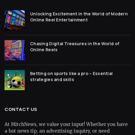
Unlocking Excitement in the World of Modern
Online Reel Entertainment
Chasing Digital Treasures in the World of
Online Reels
Betting on sports like a pro – Essential
strategies and skills
CONTACT US
At MitchNews, we value your input! Whether you have
a hot news tip, an advertising inquiry, or need