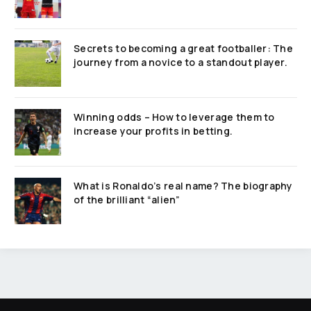
Secrets to becoming a great footballer: The
journey from a novice to a standout player.
Winning odds – How to leverage them to
increase your profits in betting.
What is Ronaldo’s real name? The biography
of the brilliant “alien”