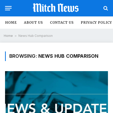
HOME
ABOUT US
CONTACT US
PRIVACY POLICY
Home
»
News Hub Comparison
BROWSING:
NEWS HUB COMPARISON