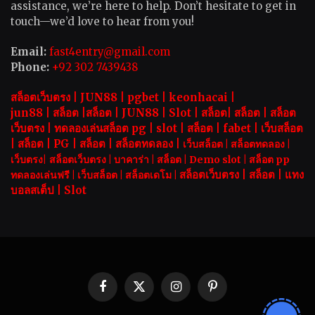
assistance, we’re here to help. Don’t hesitate to get in
touch—we’d love to hear from you!
Email:
fast4entry@gmail.com
Phone:
+92 302 7439438
สล็อตเว็บตรง |
JUN88
|
pgbet
|
keonhacai
|
jun88
|
สล็อต
|
สล็อต
|
JUN88
|
Slot |
สล็อต
|
สล็อต
|
สล็อต
เว็บตรง
|
ทดลองเล่นสล็อต pg
|
slot |
สล็อต
|
fabet
|
เว็บสล็อต
|
สล็อต
|
PG
|
สล็อต
|
สล็อตทดลอง
|
เว็บสล็อต
|
สล็อตทดลอง
|
เว็บตรง
|
สล็อตเว็บตรง
|
บาคาร่า |
สล็อต
|
Demo slot
|
สล็อต pp
สล็อตเว็บตรง |
สล็อต |
แทง
ทดลองเล่นฟรี
|
เว็บสล็อต
|
สล็อตเดโม |
บอลสเต็ป
|
Slot
Facebook
X
Instagram
Pinterest
(Twitter)