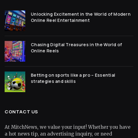
Unlocking Excitement in the World of Modern
Online Reel Entertainment
Chasing Digital Treasures in the World of
Online Reels
Betting on sports like a pro – Essential
strategies and skills
CONTACT US
At MitchNews, we value your input! Whether you have
a hot news tip, an advertising inquiry, or need