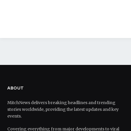
ABOUT
MitchNews delivers breaking headlines and trending
stories worldwide, providing the latest updates and key
events.
Covering everything from major developments to viral