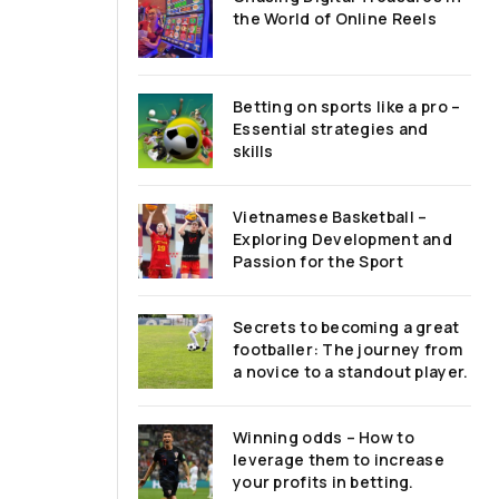
the World of Online Reels
Betting on sports like a pro –
Essential strategies and
skills
Vietnamese Basketball –
Exploring Development and
Passion for the Sport
Secrets to becoming a great
footballer: The journey from
a novice to a standout player.
Winning odds – How to
leverage them to increase
your profits in betting.