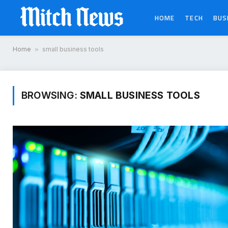
HOME
TECH
BUS
Home
»
small business tools
BROWSING:
SMALL BUSINESS TOOLS