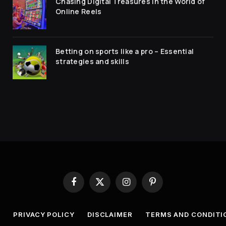
Chasing Digital Treasures in the World of
Online Reels
Betting on sports like a pro – Essential
strategies and skills
Facebook
X
Instagram
Pinterest
(Twitter)
S
PRIVACY POLICY
DISCLAIMER
TERMS AND CONDITI