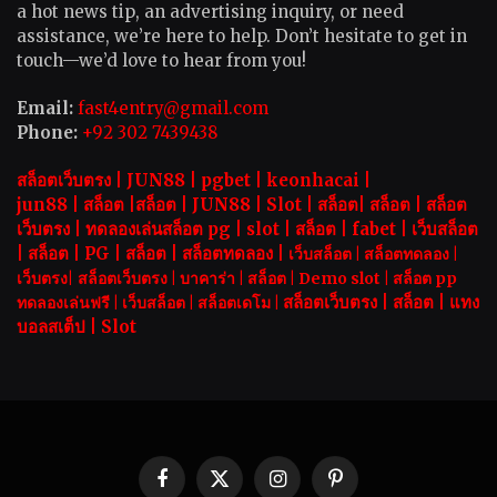
a hot news tip, an advertising inquiry, or need
assistance, we’re here to help. Don’t hesitate to get in
touch—we’d love to hear from you!
Email:
fast4entry@gmail.com
Phone:
+92 302 7439438
สล็อตเว็บตรง |
JUN88
|
pgbet
|
keonhacai
|
jun88
|
สล็อต
|
สล็อต
|
JUN88
|
Slot |
สล็อต
|
สล็อต
|
สล็อต
เว็บตรง
|
ทดลองเล่นสล็อต pg
|
slot |
สล็อต
|
fabet
|
เว็บสล็อต
|
สล็อต
|
PG
|
สล็อต
|
สล็อตทดลอง
|
เว็บสล็อต
|
สล็อตทดลอง
|
เว็บตรง
|
สล็อตเว็บตรง
|
บาคาร่า |
สล็อต
|
Demo slot
|
สล็อต pp
สล็อตเว็บตรง |
สล็อต |
แทง
ทดลองเล่นฟรี
|
เว็บสล็อต
|
สล็อตเดโม |
บอลสเต็ป
|
Slot
Facebook
X
Instagram
Pinterest