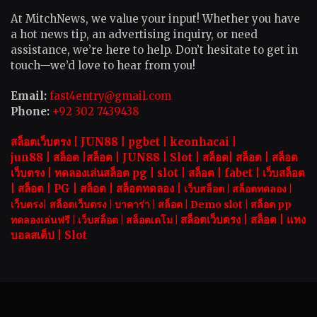
At MitchNews, we value your input! Whether you have
a hot news tip, an advertising inquiry, or need
assistance, we’re here to help. Don’t hesitate to get in
touch—we’d love to hear from you!
Email:
fast4entry@gmail.com
Phone:
+92 302 7439438
สล็อตเว็บตรง |
JUN88
|
pgbet
|
keonhacai
|
jun88
|
สล็อต
|
สล็อต
|
JUN88
|
Slot |
สล็อต
|
สล็อต
|
สล็อต
เว็บตรง
|
ทดลองเล่นสล็อต pg
|
slot |
สล็อต
|
fabet
|
เว็บสล็อต
|
สล็อต
|
PG
|
สล็อต
|
สล็อตทดลอง
|
เว็บสล็อต
|
สล็อตทดลอง
|
เว็บตรง
|
สล็อตเว็บตรง
|
บาคาร่า |
สล็อต
|
Demo slot
|
สล็อต pp
สล็อตเว็บตรง |
สล็อต |
แทง
ทดลองเล่นฟรี
|
เว็บสล็อต
|
สล็อตเดโม |
บอลสเต็ป
|
Slot