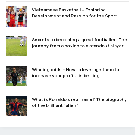
Vietnamese Basketball – Exploring
Development and Passion for the Sport
Secrets to becoming a great footballer: The
journey from a novice to a standout player.
Winning odds – How to leverage them to
increase your profits in betting.
What is Ronaldo’s real name? The biography
of the brilliant “alien”