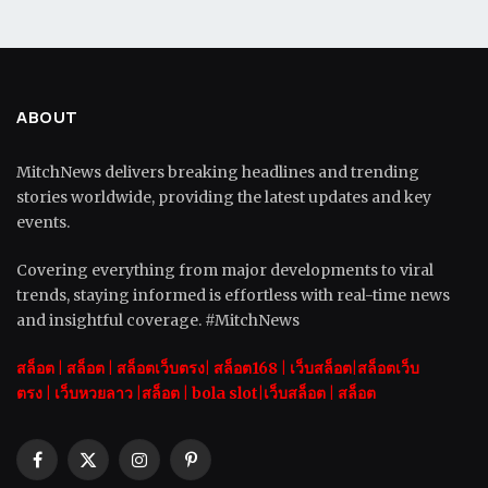
ABOUT
MitchNews delivers breaking headlines and trending
stories worldwide, providing the latest updates and key
events.
Covering everything from major developments to viral
trends, staying informed is effortless with real-time news
and insightful coverage. #MitchNews
สล็อต
|
สล็อต |
สล็อตเว็บตรง|
สล็อต168
|
เว็บสล็อต|
สล็อตเว็บ
ตรง
|
เว็บหวยลาว |
สล็อต
|
bola slot
|
เว็บสล็อต
|
สล็อต
Facebook
X
Instagram
Pinterest