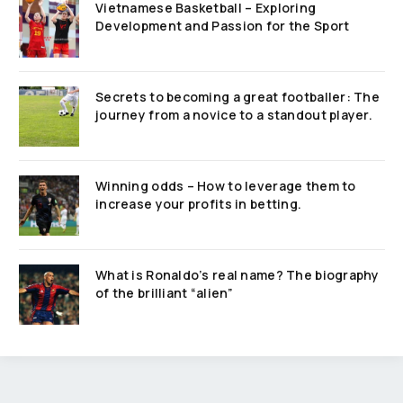
Vietnamese Basketball – Exploring
Development and Passion for the Sport
Secrets to becoming a great footballer: The
journey from a novice to a standout player.
Winning odds – How to leverage them to
increase your profits in betting.
What is Ronaldo’s real name? The biography
of the brilliant “alien”