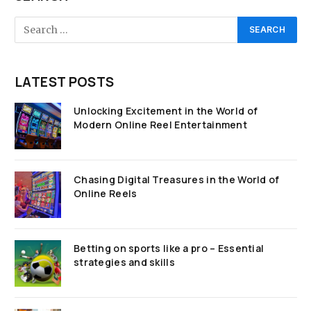
LATEST POSTS
Unlocking Excitement in the World of
Modern Online Reel Entertainment
Chasing Digital Treasures in the World of
Online Reels
Betting on sports like a pro – Essential
strategies and skills