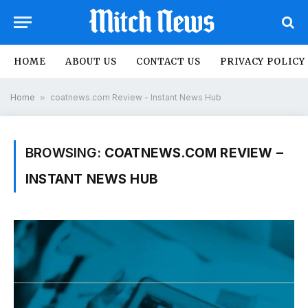
HOME
ABOUT US
CONTACT US
PRIVACY POLICY
Home
»
coatnews.com Review - Instant News Hub
BROWSING:
COATNEWS.COM REVIEW –
INSTANT NEWS HUB